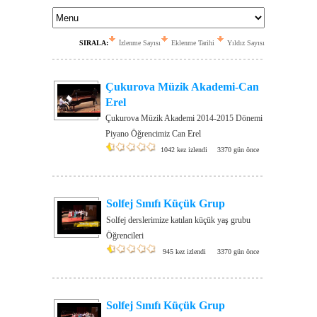
SIRALA:
İzlenme Sayısı
Eklenme Tarihi
Yıldız Sayısı
Çukurova Müzik Akademi-Can
Erel
Çukurova Müzik Akademi 2014-2015 Dönemi
Piyano Öğrencimiz Can Erel
1042 kez izlendi
3370 gün önce
Solfej Sınıfı Küçük Grup
Solfej derslerimize katılan küçük yaş grubu
Öğrencileri
945 kez izlendi
3370 gün önce
Solfej Sınıfı Küçük Grup