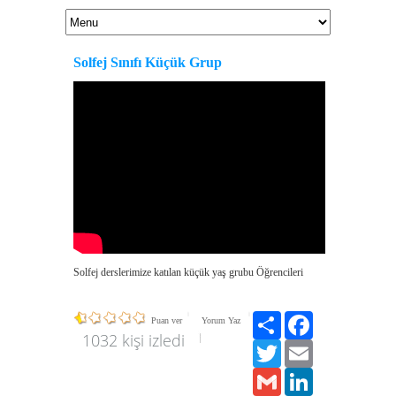
Solfej Sınıfı Küçük Grup
Solfej derslerimize katılan küçük yaş grubu Öğrencileri
Paylaş
Facebook
Puan ver
Yorum Yaz
1032 kişi izledi
Twitter
Email
Gmail
LinkedIn