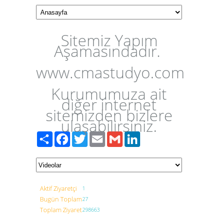
Sitemiz Yapım
Aşamasındadır.
www.cmastudyo.com
Kurumumuza ait
diğer internet
sitemizden bizlere
ulaşabilirsiniz.
Paylaş
Facebook
Twitter
Email
Gmail
LinkedIn
Aktif Ziyaretçi
1
Bugün Toplam
27
Toplam Ziyaret
298663