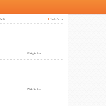
arihi
Yıldız Sayısı
2556 gün önce
2556 gün önce