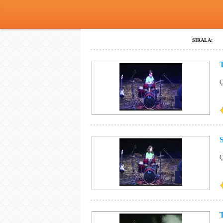
SIRALA:
Ç
Ç