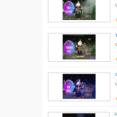
Ç
Ç
Ç
S