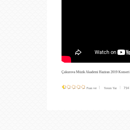
Çukurova Müzik Akademi Haziran 2019 Konse
Puan ver
Yorum Yaz
714 k