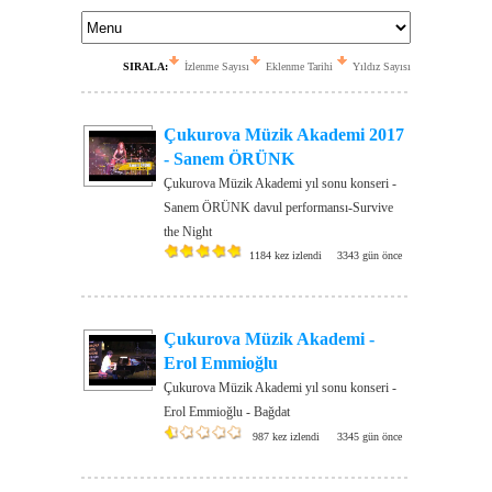
SIRALA:
İzlenme Sayısı
Eklenme Tarihi
Yıldız Sayısı
Çukurova Müzik Akademi 2017
- Sanem ÖRÜNK
Çukurova Müzik Akademi yıl sonu konseri -
Sanem ÖRÜNK davul performansı-Survive
the Night
1184 kez izlendi
3343 gün önce
Çukurova Müzik Akademi -
Erol Emmioğlu
Çukurova Müzik Akademi yıl sonu konseri -
Erol Emmioğlu - Bağdat
987 kez izlendi
3345 gün önce