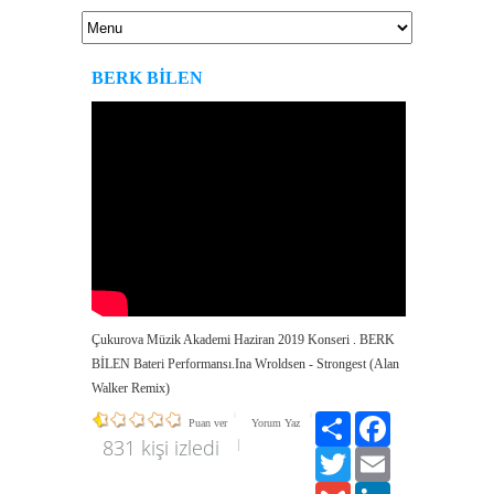
BERK BİLEN
Çukurova Müzik Akademi Haziran 2019 Konseri . BERK
BİLEN Bateri Performansı.Ina Wroldsen - Strongest (Alan
Walker Remix)
Paylaş
Facebook
Puan ver
Yorum Yaz
831 kişi izledi
Twitter
Email
Gmail
LinkedIn