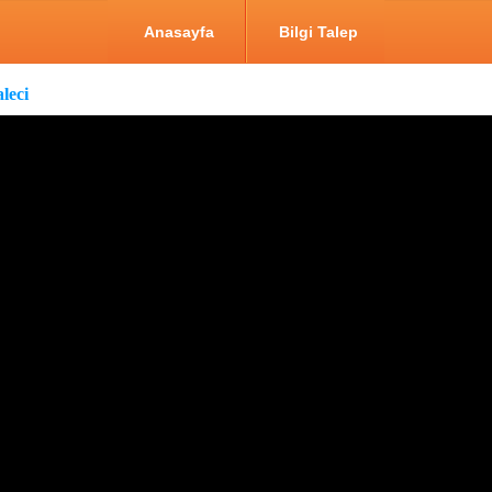
Anasayfa
Bilgi Talep
leci