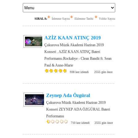
SIRALA:
İzlenme Sayısı
Eklenme Tarihi
Yıldız Sayısı
AZİZ KAAN ATINÇ 2019
Çukurova Müzik Akademi Haziran 2019
Konseri . AZİZ KAAN ATINÇ Bateri
Performansı.Rockabye - Clean Bandit ft. Sean
Paul & Anne-Marie
938 kez izlendi
2555 gün önce
Zeynep Ada Özgüral
Çukurova Müzik Akademi Haziran 2019
Konseri ZEYNEP ADA ÖZGÜRAL Bateri
Performansı
710 kez izlendi
2555 gün önce