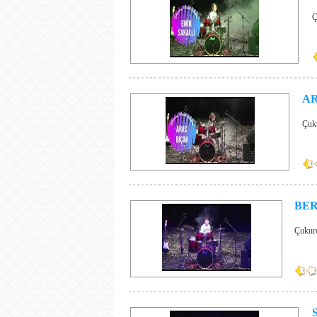
Ç
AR
Çuk
BER
Çukuro