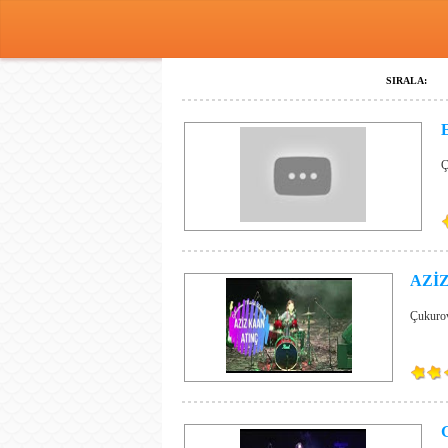
SIRALA:
Ç
AZİZ
Çukurov