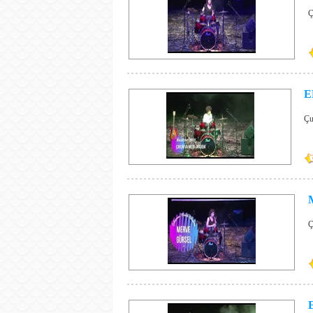
Ç
E
Çu
Ç