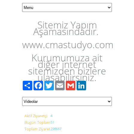
Sitemiz Yapım
Aşamasındadır.
www.cmastudyo.com
Kurumumuza ait
diğer internet
sitemizden bizlere
ulaşabilirsiniz.
Paylaş
Facebook
Twitter
Email
Gmail
LinkedIn
Aktif Ziyaretçi
4
Bugün Toplam
51
Toplam Ziyaret
298687